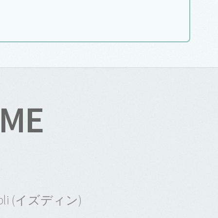
 ME
lkipli (イズディン)