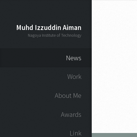
Muhd Izzuddin Aiman
Nagoya Institute of Technology
News
Work
About Me
Awards
Link