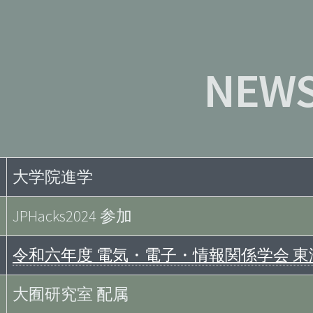
NEW
大学院進学
JPHacks2024 参加
令和六年度 電気・電子・情報関係学会 東
大囿研究室 配属